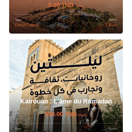
0.00 TND
/ adulte
Type
Durée
Circuit Culturel
3 Jours
Kairouan : L'âme du Ramadan
550.00 TND
/ adulte
Type
Durée