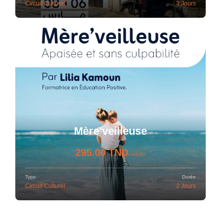
Circuit Culturel
3 Jours
Mère’veilleuse
295.00 TND
/ adulte
Type
Durée
Circuit Culturel
2 Jours