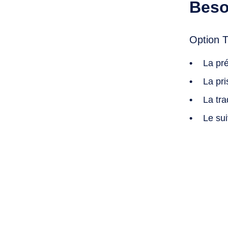
Beso
Option 
La pré
La pr
La tr
Le su