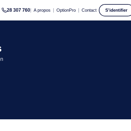
28 307 760
|
A propos
|
OptionPro
|
Contact
S'identifier
s
on