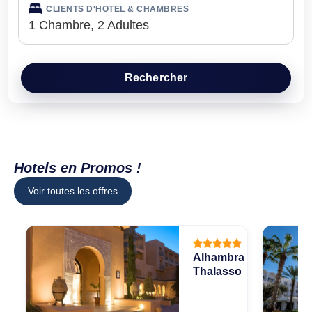
CLIENTS D'HOTEL & CHAMBRES
1 Chambre, 2 Adultes
Tunis
Djerba
Tabarka
Monastir
Ajouter Une Chambre
Appliquer
Rechercher
Mahdia
Tozeur
Nabeul
Sfax
Bizerte
Kairouan
Hotels en Promos !
Voir toutes les offres
Alhambra
Thalasso