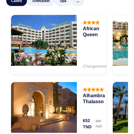
Calme
Animation
Spa
...
African
Queen
Chargement...
Alhambra
Thalasso
652
par
nuit
TND