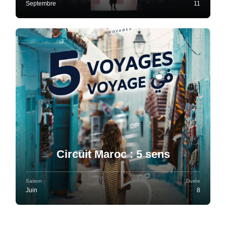
Septembre
11
Circuit Maroc : 5 sens
Saison
Durée
Juin
8