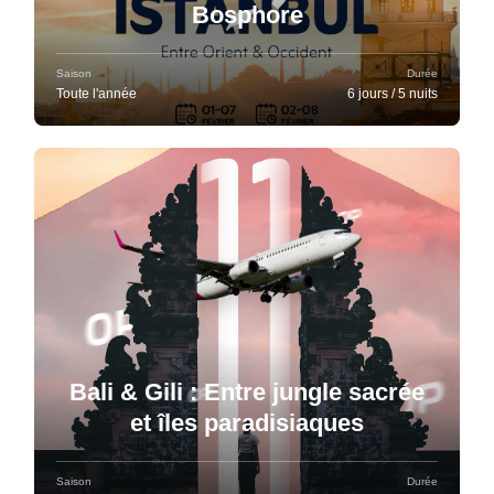
Bosphore
Saison
Durée
Toute l'année
6 jours / 5 nuits
Bali & Gili : Entre jungle sacrée
et îles paradisiaques
Saison
Durée